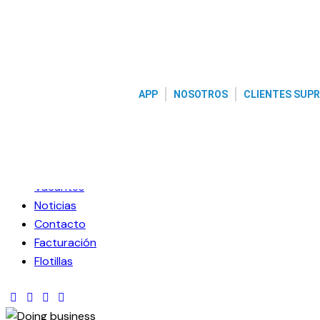
Skip to content
Skip to sidebar
Skip to footer
Close
APP
NOSOTROS
CLIENTES SUP
App
Nosotros
Clientes Supreme
Cobertura
Vacantes
Noticias
Contacto
Facturación
Flotillas