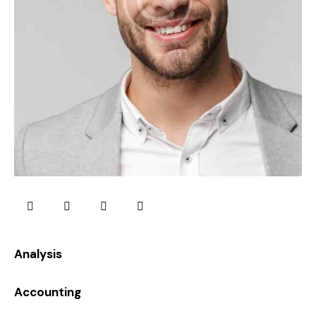
0%
Analysis
0%
Accounting