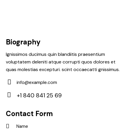
Biography
Ignissimos ducimus quin blandiitis praesentium
voluptatem deleniti atque corrupti quos dolores et
quas molestias excepturi. scint occaecatti gnissimus.
info@example.com
E-
+1 840 841 25 69
m
Ph
ail:
on
Contact Form
e: