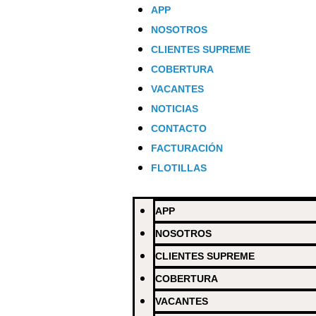
APP
NOSOTROS
CLIENTES SUPREME
COBERTURA
VACANTES
NOTICIAS
CONTACTO
FACTURACIÓN
FLOTILLAS
APP
NOSOTROS
CLIENTES SUPREME
COBERTURA
Cost
Increasing
Our
Data
VACANTES