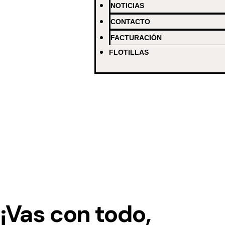
reduction
efficiency
workflow
charts
NOTICIAS
Startup
Startup
Startup
Startup
CONTACTO
FACTURACIÓN
FLOTILLAS
¡Vas con todo,