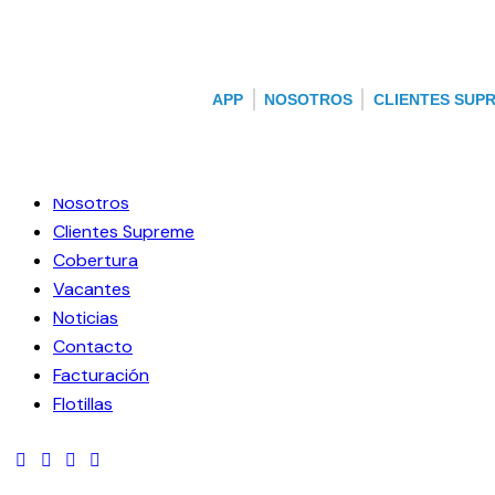
APP
NOSOTROS
CLIENTES SUP
Skip to content
Skip to sidebar
Skip to footer
Close
App
Nosotros
Clientes Supreme
Cobertura
Vacantes
Noticias
Contacto
Facturación
Flotillas